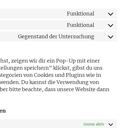
Funktional
Consent
to
Funktional
Consent
service
to
Gegenstand der Untersuchung
wordpress
Consent
service
to
complianz
service
st, zeigen wir dir ein Pop-Up mit einer
sonstiges
ellungen speichern“ klickst, gibst du uns
ategorien von Cookies und Plugins wie in
rwenden. Du kannst die Verwendung von
ber bitte beachte, dass unsere Website dann
gen
Immer aktiv