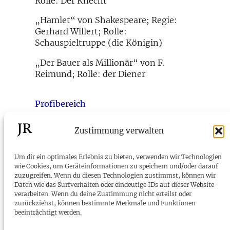
Rolle: Der Knecht
„Hamlet“ von Shakespeare; Regie:
Gerhard Willert; Rolle:
Schauspieltruppe (die Königin)
„Der Bauer als Millionär“ von F.
Reimund; Rolle: der Diener
Profibereich
Zustimmung verwalten
←
Rollen 2007 als Schauspieler
Um dir ein optimales Erlebnis zu bieten, verwenden wir Technologien
wie Cookies, um Geräteinformationen zu speichern und/oder darauf
zuzugreifen. Wenn du diesen Technologien zustimmst, können wir
JR
Daten wie das Surfverhalten oder eindeutige IDs auf dieser Website
verarbeiten. Wenn du deine Zustimmung nicht erteilst oder
zurückziehst, können bestimmte Merkmale und Funktionen
beeinträchtigt werden.
Telefon:
+43 699 81 71 81 67
E-Mail:
kontakt@joachimrathke.at