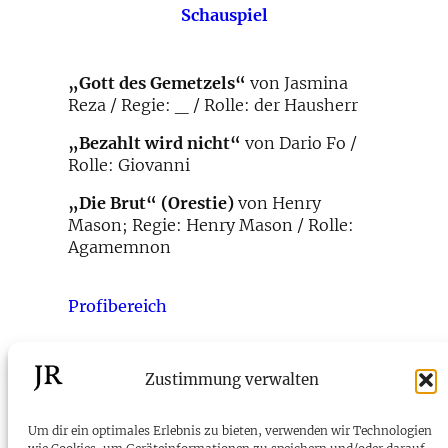
Schauspiel
„Gott des Gemetzels“
von Jasmina
Reza / Regie: _ / Rolle: der Hausherr
„Bezahlt wird nicht“
von Dario Fo /
Rolle: Giovanni
„Die Brut“ (Orestie)
von Henry
Mason; Regie: Henry Mason / Rolle:
Agamemnon
Profibereich
←
Rollen 2010 als
Rollen 2008 als
Zustimmung verwalten
Schauspieler
Schauspieler
→
Um dir ein optimales Erlebnis zu bieten, verwenden wir Technologien