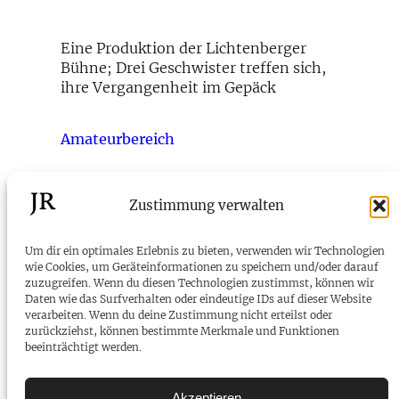
Eine Produktion der Lichtenberger
Bühne; Drei Geschwister treffen sich,
ihre Vergangenheit im Gepäck
Amateurbereich
←
La Cage
Der Tag, an dem der Papst
Zustimmung verwalten
aux Folles
gekidnappt wurde
→
Um dir ein optimales Erlebnis zu bieten, verwenden wir Technologien
wie Cookies, um Geräteinformationen zu speichern und/oder darauf
zuzugreifen. Wenn du diesen Technologien zustimmst, können wir
JR
Daten wie das Surfverhalten oder eindeutige IDs auf dieser Website
verarbeiten. Wenn du deine Zustimmung nicht erteilst oder
zurückziehst, können bestimmte Merkmale und Funktionen
beeinträchtigt werden.
Telefon:
+43 699 81 71 81 67
E-Mail:
kontakt@joachimrathke.at
Akzeptieren