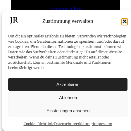
Maestro Linz
2018
Zustimmung verwalten
Um dir ein optimales Erlebnis zu bieten, verwenden wir Technologien
JR
wie Cookies, um Geräteinformationen zu speichern und/oder darauf
zuzugreifen. Wenn du diesen Technologien zustimmst, können wir
Daten wie das Surfverhalten oder eindeutige IDs auf dieser Website
verarbeiten. Wenn du deine Zustimmung nicht erteilst oder
zurückziehst, können bestimmte Merkmale und Funktionen
Telefon:
+43 699 81 71 81 67
beeinträchtigt werden.
E-Mail:
kontakt@joachimrathke.at
Impressum
Akzeptieren
Cookie-Richtlinie (EU)
Datenschutzerklärung
Ablehnen
© 2025 Joachim Rathke
Einstellungen ansehen
Cookie-Richtlinie
Datenschutzerklärung
Impressum