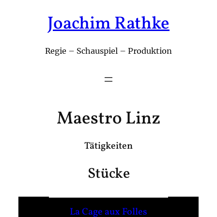
Joachim Rathke
Zum
Inhalt
springen
Regie – Schauspiel – Produktion
Maestro Linz
Tätigkeiten
Stücke
La Cage aux Folles