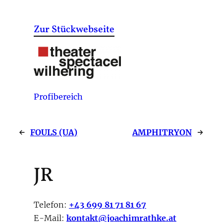
Zur Stückwebseite
Profibereich
←
FOULS (UA)
AMPHITRYON
→
JR
Telefon:
+43 699 81 71 81 67
E-Mail:
kontakt@joachimrathke.at